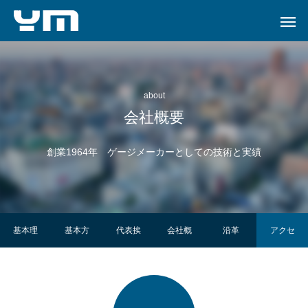
about
会社概要
創業1964年 ゲージメーカーとしての技術と実績
基本理
基本方
代表挨
会社概
沿革
アクセ
念
針
拶
要
ス